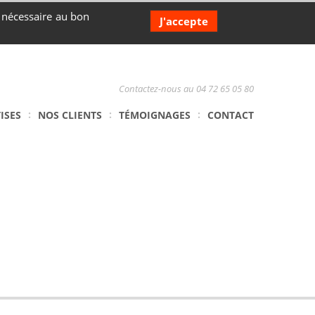
s nécessaire au bon
J'accepte
Contactez-nous au 04 72 65 05 80
ISES
NOS CLIENTS
TÉMOIGNAGES
CONTACT