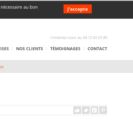
s nécessaire au bon
J'accepte
Contactez-nous au 04 72 65 05 80
ISES
NOS CLIENTS
TÉMOIGNAGES
CONTACT
os