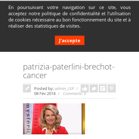
En poursuivant votre navigation sur ce site, vous
acceptez notre politique de confidentialité et l'utilisation
Contactez-nous au 04 72 65 05 80
de cookies nécessaire au bon fonctionnement du site et à
réaliser des statistiques de visites.
J'accepte
patrizia-paterlini-brechot-
cancer
Posted by:
admin_LSP
In:
08 Fév 2018
Comments: 0