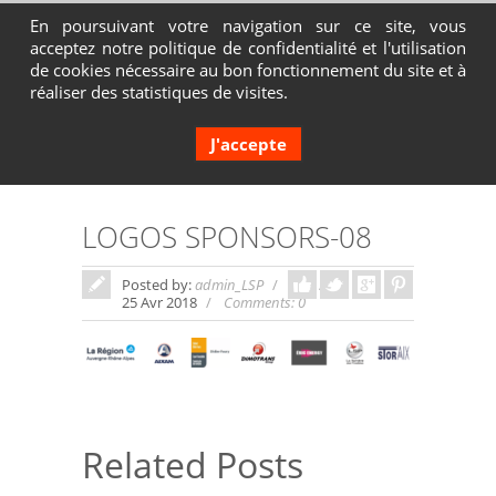
En poursuivant votre navigation sur ce site, vous
acceptez notre politique de confidentialité et l'utilisation
Contactez-nous au 04 72 65 05 80
de cookies nécessaire au bon fonctionnement du site et à
réaliser des statistiques de visites.
J'accepte
LOGOS SPONSORS-08
Posted by:
admin_LSP
In:
25 Avr 2018
Comments: 0
Related Posts