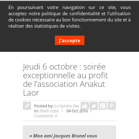
En poursuivant votre navigation sur ce site, vous
acceptez notre politique de confidentialité et l'utilisation
Contactez-nous au 04 72 65 05 80
de cookies nécessaire au bon fonctionnement du site et à
réaliser des statistiques de visites.
J'accepte
Jeudi 6 octobre : soirée
exceptionnelle au profit
de l’association Anakut
Laor
Posted by:
La Sphère Des Possibles
In:
Flash Infos
04 Oct 2016
Comments: 0
« Mon ami Jacques Brunel vous