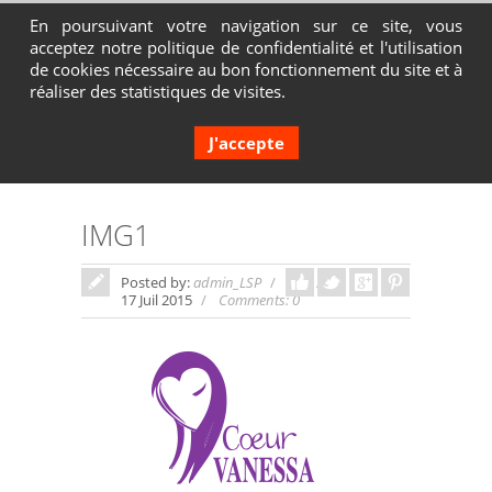
En poursuivant votre navigation sur ce site, vous
acceptez notre politique de confidentialité et l'utilisation
Contactez-nous au 04 72 65 05 80
de cookies nécessaire au bon fonctionnement du site et à
réaliser des statistiques de visites.
J'accepte
IMG1
Posted by:
admin_LSP
In:
17 Juil 2015
Comments: 0