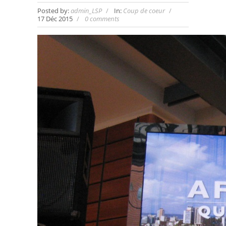
Posted by:
admin_LSP
In:
Coup de coeur
17 Déc 2015
0 comments