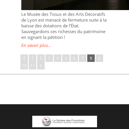
Le Musée des Tissus et des Arts Décoratifs
de Lyon est menacé de fermeture suite à la
baisse des dotations de l’État.
Sauvegardons ces richesses du patrimoine
en signant la pétition !
En savoir plus...
1
2
3
4
5
6
7
8
9
10
11