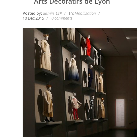
Arts Décoratifs de Lyon
Posted by:
admin_LSP
In:
Mobilisation
10 Déc 2015
0 comments