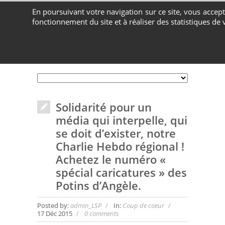
En poursuivant votre navigation sur ce site, vous accepte
fonctionnement du site et à réaliser des statistiques de v
Contactez-nous au 04 72 65 05 80
Solidarité pour un
média qui interpelle, qui
se doit d’exister, notre
Charlie Hebdo régional !
Achetez le numéro «
spécial caricatures » des
Potins d’Angèle.
Posted by:
admin_LSP
In:
Coup de coeur
17 Déc 2015
0 comments