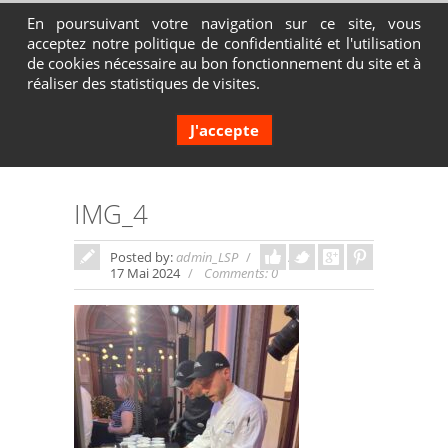
En poursuivant votre navigation sur ce site, vous
acceptez notre politique de confidentialité et l'utilisation
Contactez-nous au 04 72 65 05 80
de cookies nécessaire au bon fonctionnement du site et à
réaliser des statistiques de visites.
J'accepte
IMG_4
Posted by:
admin_LSP
In:
17 Mai 2024
Comments: 0