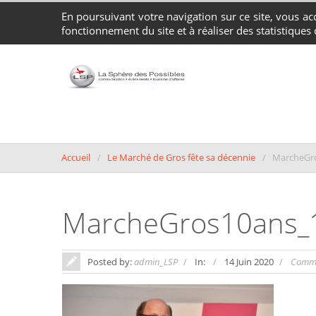
En poursuivant votre navigation sur ce site, vous acc
Agence Conseil en Communication, Événements et Tourisme d'affaires 
fonctionnement du site et à réaliser des statistiques d
Accueil
Le Marché de Gros fête sa décennie
MarcheGr
MarcheGros10ans_
Posted by:
admin_LSP
In:
14 Juin 2020
Comme