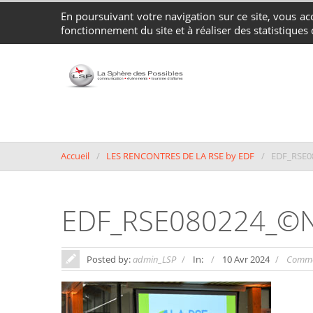
En poursuivant votre navigation sur ce site, vous acc
Agence Conseil en Communication, Événements et Tourisme d'affaires 
fonctionnement du site et à réaliser des statistiques d
Accueil
LES RENCONTRES DE LA RSE by EDF
EDF_RSE0
EDF_RSE080224_©N
Posted by:
admin_LSP
In:
10 Avr 2024
Comme