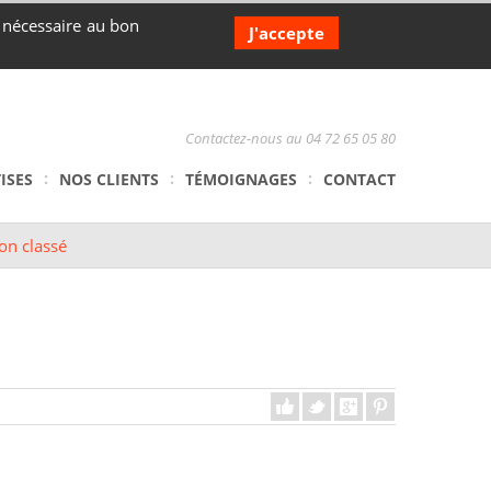
s nécessaire au bon
J'accepte
Contactez-nous au 04 72 65 05 80
ISES
NOS CLIENTS
TÉMOIGNAGES
CONTACT
on classé