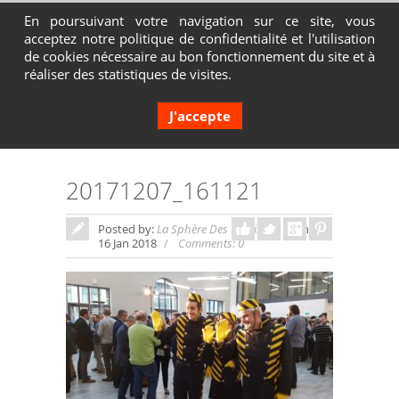
En poursuivant votre navigation sur ce site, vous
acceptez notre politique de confidentialité et l'utilisation
Contactez-nous au 04 72 65 05 80
de cookies nécessaire au bon fonctionnement du site et à
réaliser des statistiques de visites.
J'accepte
20171207_161121
Posted by:
La Sphère Des Possibles
In:
16 Jan 2018
Comments: 0