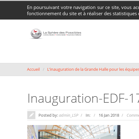
En poursuivant votre navigation sur ce site, vous acc
Agence Conseil en Communication, Événements et Tourisme d'affaires 
fonctionnement du site et à réaliser des statistiques d
Accueil
L’inauguration de la Grande Halle pour les équip
Inauguration-EDF-1
Posted by:
admin_LSP
In:
16 Jan 2018
Comme