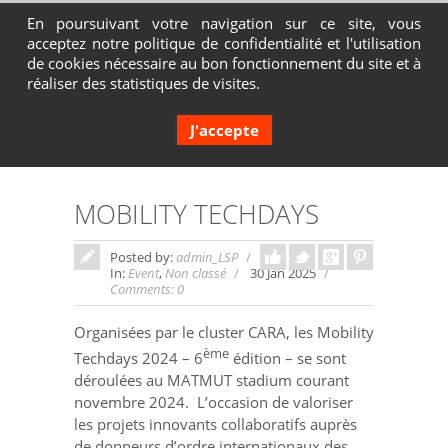
En poursuivant votre navigation sur ce site, vous
acceptez notre politique de confidentialité et l'utilisation
Contactez-nous au 04 72 65 05 80
de cookies nécessaire au bon fonctionnement du site et à
réaliser des statistiques de visites.
J'accepte
MOBILITY TECHDAYS
Posted by:
admin_LSP
In:
Event
,
Non classé
30 Jan 2025
Comments: 0
Organisées par le cluster CARA, les Mobility
ème
Techdays 2024 – 6
édition – se sont
déroulées au MATMUT stadium courant
novembre 2024.
L’occasion de valoriser
les projets innovants collaboratifs auprès
de donneurs d’ordre internationaux des