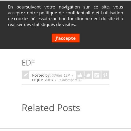
En poursuivant votre navigation sur ce site, vous
acceptez notre politique de confidentialité et l'utilisation
Contactez-nous au 04 72 65 05 80
de cookies nécessaire au bon fonctionnement du site et à
réaliser des statistiques de visites.
J'accepte
EDF
Posted by:
admin_LSP
In:
08 Juin 2013
Comments: 0
Related Posts