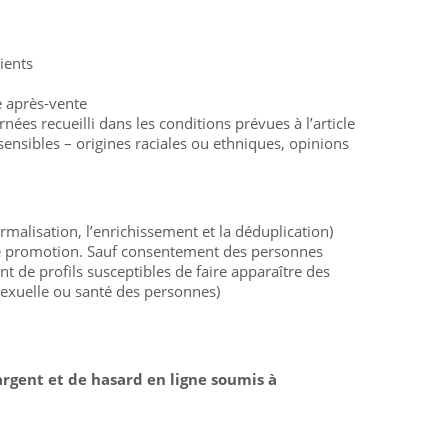
lients
ce après-vente
ées recueilli dans les conditions prévues à l’article
sensibles – origines raciales ou ethniques, opinions
alisation, l’enrichissement et la déduplication)
t de promotion. Sauf consentement des personnes
nt de profils susceptibles de faire apparaître des
 sexuelle ou santé des personnes)
argent et de hasard en ligne soumis à