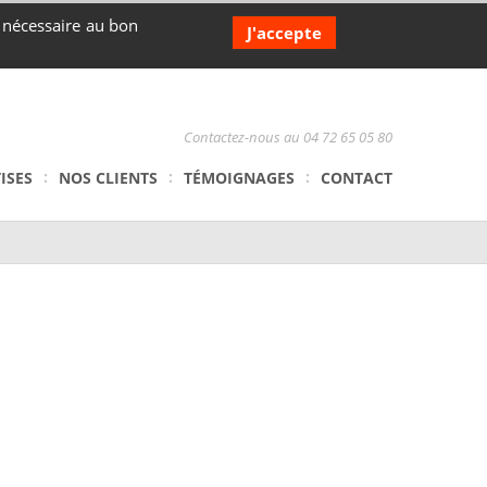
s nécessaire au bon
J'accepte
Contactez-nous au 04 72 65 05 80
ISES
NOS CLIENTS
TÉMOIGNAGES
CONTACT