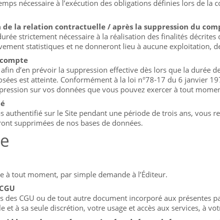
mps nécessaire à l’exécution des obligations définies lors de la c
e la relation contractuelle / après la suppression du com
ée strictement nécessaire à la réalisation des finalités décrites 
ement statistiques et ne donneront lieu à aucune exploitation, d
 compte
in d’en prévoir la suppression effective dès lors que la durée d
ées est atteinte. Conformément à la loi n°78-17 du 6 janvier 1978
suppression sur vos données que vous pouvez exercer à tout moment
té
s authentifié sur le Site pendant une période de trois ans, vous 
seront supprimées de nos bases de données.
te
pte à tout moment, par simple demande à l’Éditeur.
 CGU
ns des CGU ou de tout autre document incorporé aux présentes par 
 et à sa seule discrétion, votre usage et accès aux services, à votr