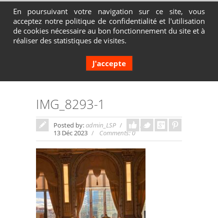
En poursuivant votre navigation sur ce site, vous
acceptez notre politique de confidentialité et l'utilisation
Contactez-nous au 04 72 65 05 80
de cookies nécessaire au bon fonctionnement du site et à
réaliser des statistiques de visites.
J'accepte
IMG_8293-1
Posted by:
admin_LSP
In:
13 Déc 2023
Comments: 0