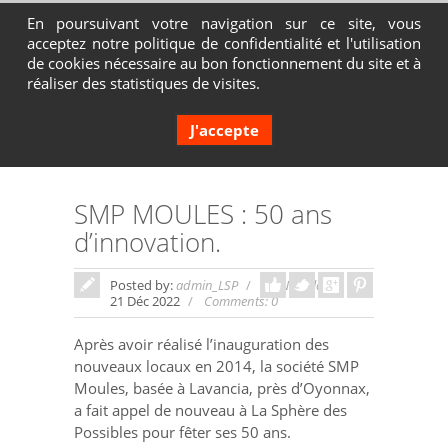
En poursuivant votre navigation sur ce site, vous
acceptez notre politique de confidentialité et l'utilisation
Contactez-nous au 04 72 65 05 80
de cookies nécessaire au bon fonctionnement du site et à
réaliser des statistiques de visites.
J'accepte
SMP MOULES : 50 ans
d’innovation.
Posted by:
admin_LSP
In:
Non classé
21 Déc 2022
Comments: 0
Après avoir réalisé l’inauguration des
nouveaux locaux en 2014, la société SMP
Moules, basée à Lavancia, près d’Oyonnax,
a fait appel de nouveau à La Sphère des
Possibles pour fêter ses 50 ans.